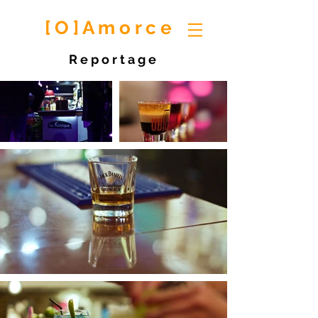
[ O ] A m o r c e
R e p o r t a g e